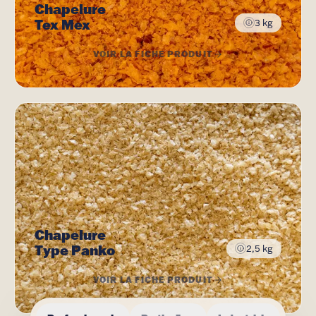
Chapelure
Tex Mex
3 kg
VOIR LA FICHE PRODUIT
Chapelure
Type Panko
2,5 kg
VOIR LA FICHE PRODUIT