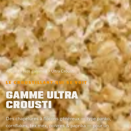
Accueil
Nos gammes
Ultra Crousti
LE CROUSTILLANT QUI SE VOIT
GAMME ULTRA
CROUSTI
Des chapelures à flocons généreux — type panko,
cornflakes, tex mex, poivres & paprika — pour un