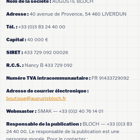
Nom de la société
:
AUGUSTE BLOCH
Adresse
:
40 avenue de Provence, 54 460 LIVERDUN
Tél.
:
+33 (0)3 83 24 40 00
Capital
:
40 000 €
SIRET
:
433 729 092 00026
R.C.S.
:
Nancy B 433 729 092
Numéro TVA intracommunautaire
:
FR 91433729092
Adresse de courrier électronique
:
boutique@augustebloch.fr
Webmaster
:
SMAK — +33 (0)2 40 76 14 01
Responsable de la publication
:
BLOCH — +33 (0)3 83
24 40 00. Le responsable de la publication est une
personne morale. Pour le contacter :