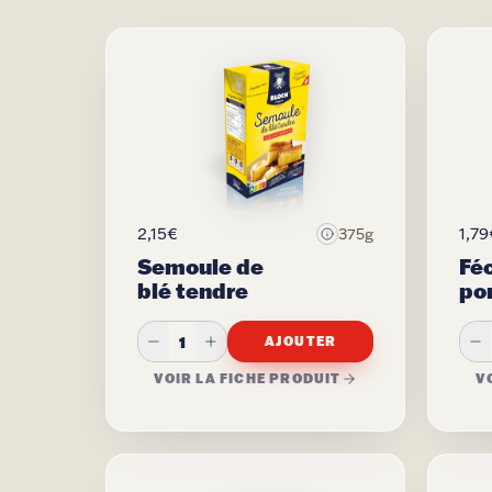
2,15€
1,79
375g
Semoule de
Fé
blé tendre
po
1
AJOUTER
VOIR LA FICHE PRODUIT
V