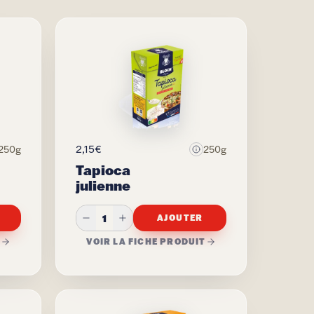
2,15€
250g
250g
Tapioca
julienne
1
AJOUTER
T
VOIR LA FICHE PRODUIT