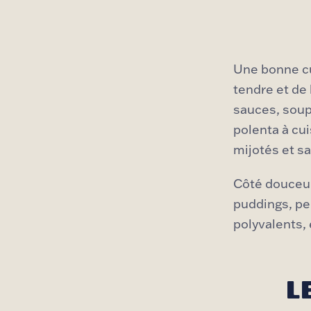
Une bonne c
tendre et de 
sauces, soup
polenta à cui
mijotés et s
Côté douceur
puddings, pe
polyvalents,
L