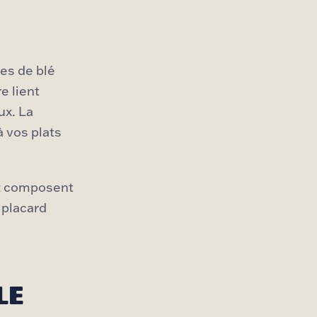
es de blé
e lient
ux. La
à vos plats
riz composent
 placard
LE