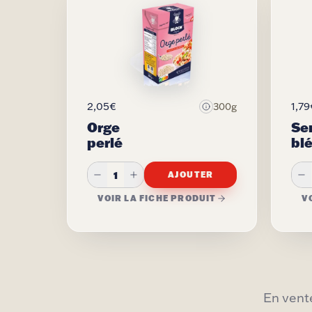
2,05€
1,79
300g
Orge
Se
perlé
blé
1
AJOUTER
VOIR LA FICHE PRODUIT
V
En vente