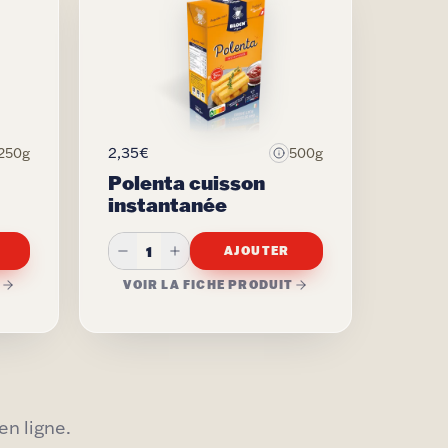
2,35€
250g
500g
Polenta cuisson
instantanée
1
AJOUTER
T
VOIR LA FICHE PRODUIT
en ligne.