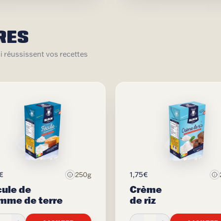
RES
i réussissent vos recettes
€
1,75€
250g
cule de
Crème
mme de terre
de riz