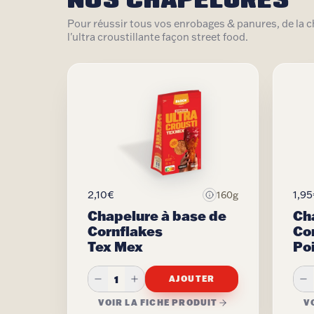
Pour réussir tous vos enrobages & panures, de la ch
l'ultra croustillante façon street food.
2,10€
1,9
160g
Chapelure à base de
Ch
Cornflakes
Co
Tex Mex
Po
1
AJOUTER
VOIR LA FICHE PRODUIT
V