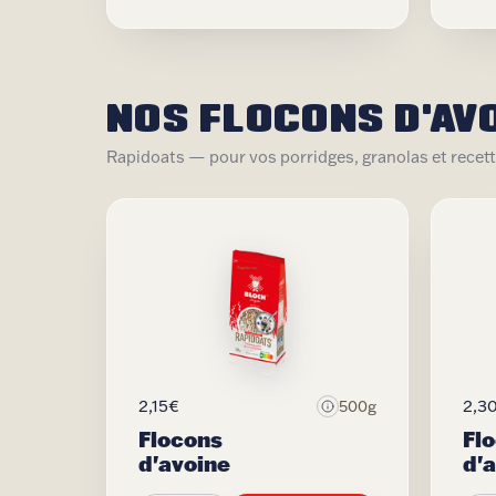
NOS FLOCONS D'AV
Rapidoats — pour vos porridges, granolas et recette
2,15€
2,3
500g
Flocons
Fl
d'avoine
d'a