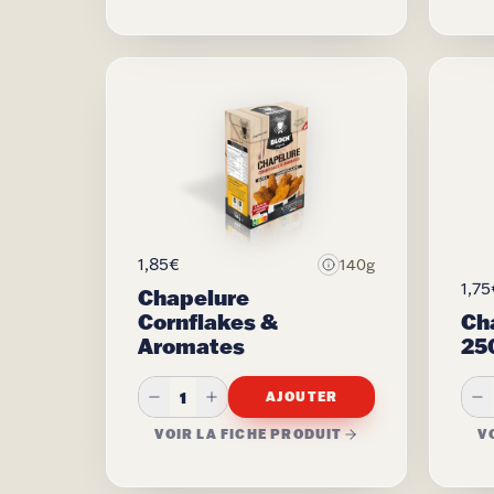
1,85€
140g
1,75
Chapelure
Cornflakes &
Ch
Aromates
25
1
AJOUTER
VOIR LA FICHE PRODUIT
V