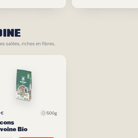
OINE
s salées, riches en fibres.
0€
500g
ocons
voine Bio