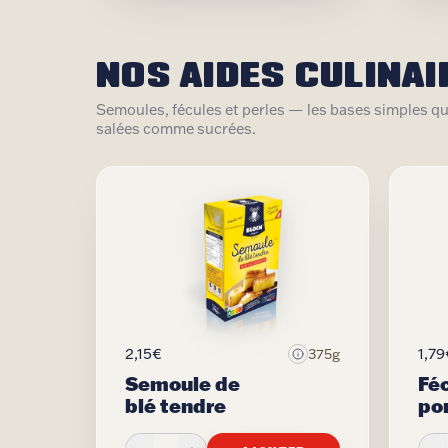
NOS AIDES CULINAI
Semoules, fécules et perles — les bases simples qu
salées comme sucrées.
2,15€
1,79
375g
Semoule de
Fé
blé tendre
po