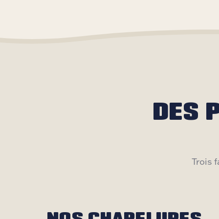
DES 
Trois 
NOS CHAPELURES