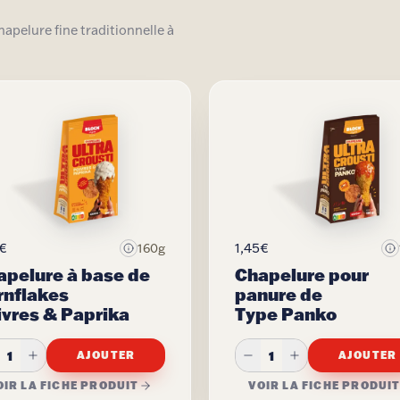
apelure fine traditionnelle à
5€
1,45€
160g
apelure à base de
Chapelure pour
rnflakes
panure de
ivres & Paprika
Type Panko
1
1
AJOUTER
AJOUTER
OIR LA FICHE PRODUIT
VOIR LA FICHE PRODUI