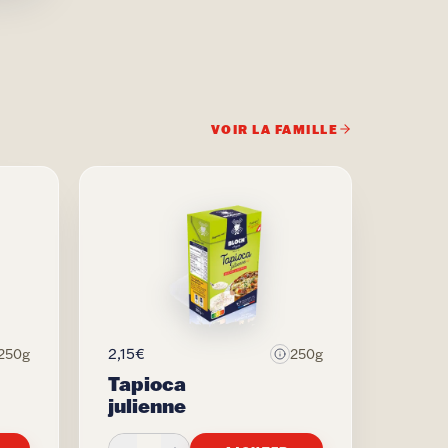
VOIR LA FAMILLE
2,15€
250g
250g
Tapioca
julienne