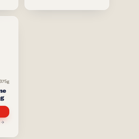
375g
ne
5g
T