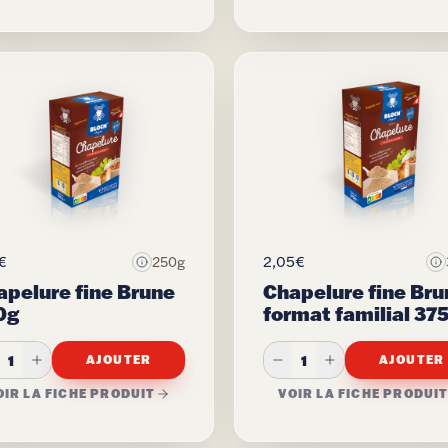
€
2,05€
250g
apelure fine Brune
Chapelure fine Bru
0g
format familial 37
1
1
AJOUTER
AJOUTER
OIR LA FICHE PRODUIT
VOIR LA FICHE PRODUI