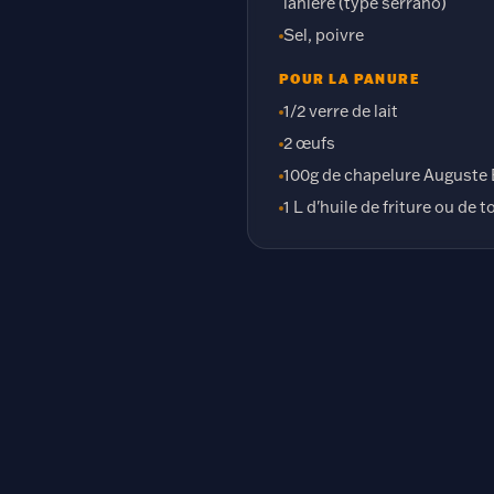
lanière (type serrano)
Sel, poivre
POUR LA PANURE
1/2 verre de lait
2 œufs
100g de chapelure Auguste
1 L d'huile de friture ou de 