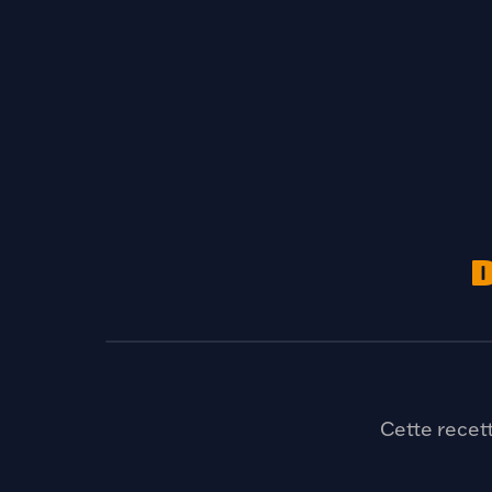
D
Crevettes croustillantes panko &
batter
CHAPELURE TYPE PANKO
Cette recet