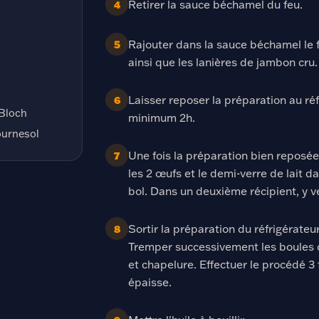
Retirer la sauce béchamel du feu.
4
Rajouter dans la sauce béchamel le 
5
ainsi que les lanières de jambon cru.
Laisser reposer la préparation au ré
6
 Bloch
minimum 2h.
tournesol
Une fois la préparation bien reposée
7
les 2 œufs et le demi-verre de lait d
bol. Dans un deuxième récipient, y v
Sortir la préparation du réfrigérateu
8
Tremper successivement les boules d
et chapelure. Effectuer le procédé 3 
épaisse.