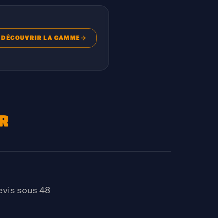
DÉCOUVRIR LA GAMME
ER
Cake orange à la chapelure
CHAPELURE BRUNE
evis sous 48